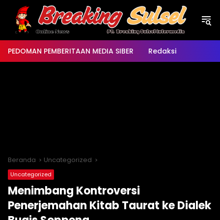
Langsung
ke
konten
PEDOMAN PEMBERITAAN MEDIA SIBER
Redaksi
Beranda
Uncategorized
Uncategorized
Menimbang Kontroversi
Penerjemahan Kitab Taurat ke Dialek