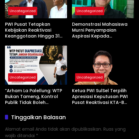
Uncategorized
Uncategorized
PWI Pusat Tetapkan
Demonstrasi Mahasiswa
Kebijakan Reaktivasi
Murni Penyampaian
Keanggotaan Hingga 31
Aspirasi Kepada
Desember 2026
Pemerintah
Uncategorized
Uncategorized
“Arham La Palellung: WTP
Ketua PWI SulSel Terpilih
Bukan Tameng, Kontrol
Apresiasi Keputusan PWI
Publik Tidak Boleh
Pusat Reaktivasi KTA-B
Bungkam”
Serta Peningkatan KTA -Mu
Tinggalkan Balasan
Alamat email Anda tidak akan dipublikasikan.
Ruas yang
wajib ditandai
*