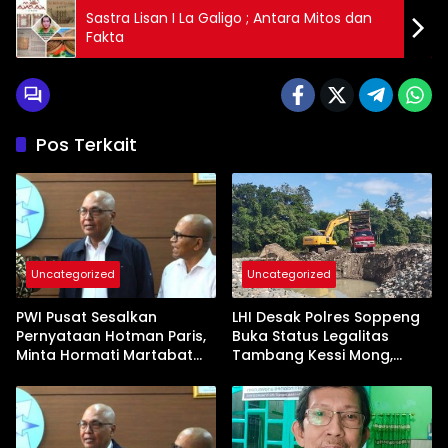
Sastra Lisan I La Galigo ; Antara Mitos dan
Fakta
Pos Terkait
Uncategorized
Uncategorized
PWI Pusat Sesalkan
LHI Desak Polres Soppeng
Pernyataan Hotman Paris,
Buka Status Legalitas
Minta Hormati Martabat
Tambang Kessi Mong,
Wartawan dan
Jangan Ada Pembiaran
Kemerdekaan Pers