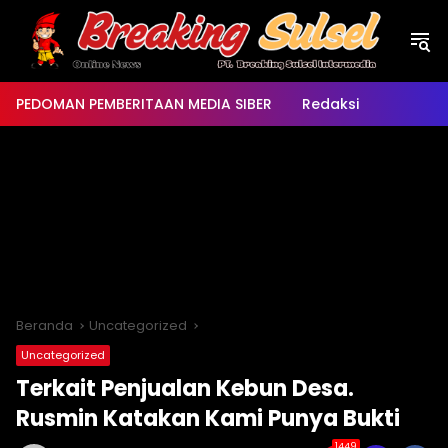
Langsung
ke
konten
PEDOMAN PEMBERITAAN MEDIA SIBER
Redaksi
Beranda
Uncategorized
Uncategorized
Terkait Penjualan Kebun Desa.
Rusmin Katakan Kami Punya Bukti
1449