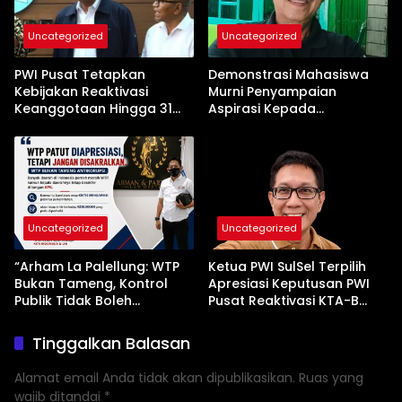
Uncategorized
Uncategorized
PWI Pusat Tetapkan
Demonstrasi Mahasiswa
Kebijakan Reaktivasi
Murni Penyampaian
Keanggotaan Hingga 31
Aspirasi Kepada
Desember 2026
Pemerintah
Uncategorized
Uncategorized
“Arham La Palellung: WTP
Ketua PWI SulSel Terpilih
Bukan Tameng, Kontrol
Apresiasi Keputusan PWI
Publik Tidak Boleh
Pusat Reaktivasi KTA-B
Bungkam”
Serta Peningkatan KTA -Mu
Tinggalkan Balasan
Alamat email Anda tidak akan dipublikasikan.
Ruas yang
wajib ditandai
*