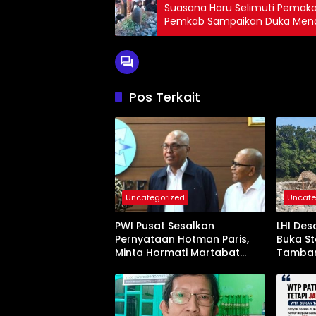
Suasana Haru Selimuti Pema
Pemkab Sampaikan Duka Men
Pos Terkait
Uncategorized
Uncate
PWI Pusat Sesalkan
LHI Des
Pernyataan Hotman Paris,
Buka St
Minta Hormati Martabat
Tamban
Wartawan dan
Jangan
Kemerdekaan Pers