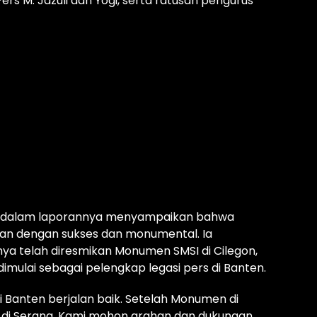
rs M. Jazuli dan Yogi, serta ratusan pengurus
n, dalam laporannya menyampaikan bahwa
lan dengan sukses dan monumental. Ia
a telah diresmikan Monumen SMSI di Cilegon,
mulai sebagai pelengkap legasi pers di Banten.
 Banten berjalan baik. Setelah Monumen di
um di Serang. Kami mohon arahan dan dukungan