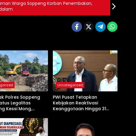
kaman Warga Soppeng Korban Penembakan,
dalam
gorized
Uncategorized
ak Polres Soppeng
PWI Pusat Tetapkan
atus Legalitas
Kebijakan Reaktivasi
g Kessi Mong,
Keanggotaan Hingga 31
 Ada Pembiaran
Desember 2026