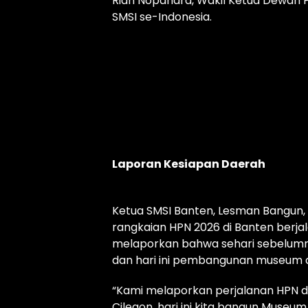
Rian Nopandra, Wakil Ketua Dewan Pe
SMSI se-Indonesia.
Laporan Kesiapan Daerah
Ketua SMSI Banten, Lesman Bangu
rangkaian HPN 2026 di Banten berja
melaporkan bahwa sehari sebelumny
dan hari ini pembangunan museum di
“Kami melaporkan perjalanan HPN di
Cilegon, hari ini kita bangun Muse