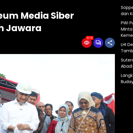
Soppe
um Media Siber
dan 
PWI P
ah Jawara
Minta
Kemer
1076
LHI D
Tamba
Suter
Abadi
Langk
Buday