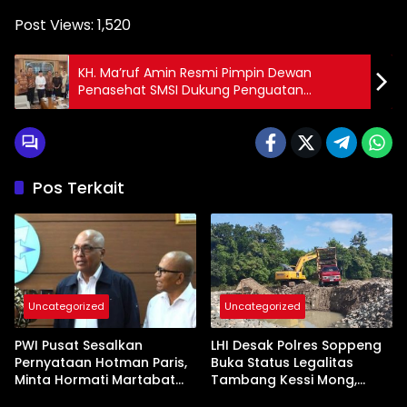
Post Views:
1,520
KH. Ma’ruf Amin Resmi Pimpin Dewan
Penasehat SMSI Dukung Penguatan
Ekosistem Media Siber Nasional dan HPN
2026 di Banten
Pos Terkait
Uncategorized
Uncategorized
PWI Pusat Sesalkan
LHI Desak Polres Soppeng
Pernyataan Hotman Paris,
Buka Status Legalitas
Minta Hormati Martabat
Tambang Kessi Mong,
Wartawan dan
Jangan Ada Pembiaran