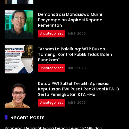
Demonstrasi Mahasiswa Murni
Penyampaian Aspirasi Kepada
Pemerintah
Uncategorized
Juli 9, 2026
“Arham La Palellung: WTP Bukan
Tameng, Kontrol Publik Tidak Boleh
Bungkam”
Uncategorized
Juli 9, 2026
Ketua PWI SulSel Terpilih Apresiasi
Keputusan PWI Pusat Reaktivasi KTA-B
Serta Peningkatan KTA -Mu
Uncategorized
Juli 9, 2026
Recent Posts
Soppeng Menapak Masa Depan Lewat ICARE dan