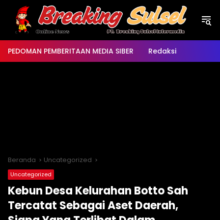
Langsung
ke
konten
PEDOMAN PEMBERITAAN MEDIA SIBER
Redaksi
Beranda
Uncategorized
Uncategorized
Kebun Desa Kelurahan Botto Sah
Tercatat Sebagai Aset Daerah,