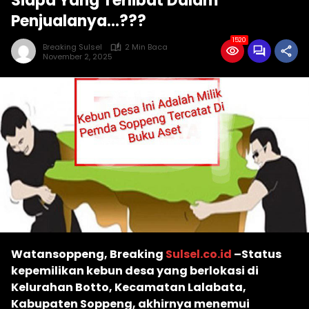
Siapa Yang Terlibat Dalam
Penjualanya…???
1520
Breaking Sulsel
2 Min Baca
November 2, 2025
Watansoppeng, Breaking
Sulsel.co.id
–Status
kepemilikan kebun desa yang berlokasi di
Kelurahan Botto, Kecamatan Lalabata,
Kabupaten Soppeng, akhirnya menemui