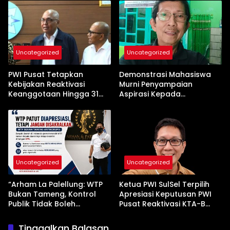
Kemerdekaan Pers
Uncategorized
Uncategorized
PWI Pusat Tetapkan
Demonstrasi Mahasiswa
Kebijakan Reaktivasi
Murni Penyampaian
Keanggotaan Hingga 31
Aspirasi Kepada
Desember 2026
Pemerintah
Uncategorized
Uncategorized
“Arham La Palellung: WTP
Ketua PWI SulSel Terpilih
Bukan Tameng, Kontrol
Apresiasi Keputusan PWI
Publik Tidak Boleh
Pusat Reaktivasi KTA-B
Bungkam”
Serta Peningkatan KTA -Mu
Tinggalkan Balasan