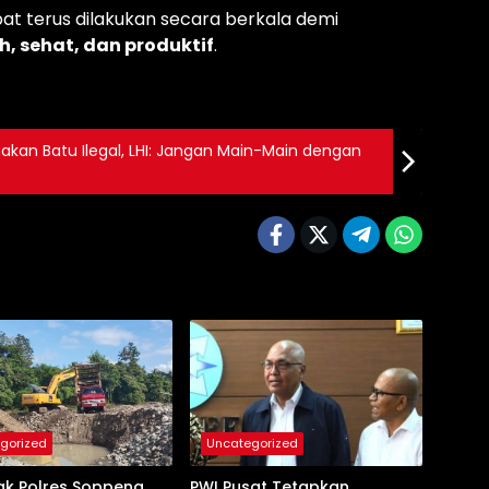
at terus dilakukan secara berkala demi
h, sehat, dan produktif
.
nakan Batu Ilegal, LHI: Jangan Main-Main dengan
gorized
Uncategorized
ak Polres Soppeng
PWI Pusat Tetapkan