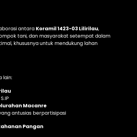
laborasi antara
Koramil 1423-03 Lilirilau
,
lompok tani, dan masyarakat setempat dalam
optimal, khususnya untuk mendukung lahan
 lain:
rilau
S.IP
elurahan Macanre
ng antusias berpartisipasi
Ketahanan Pangan