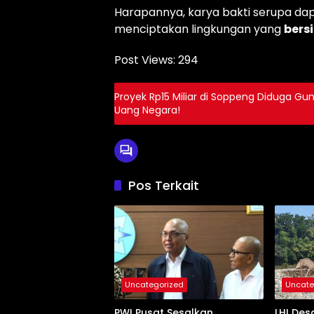
Harapannya, karya bakti serupa dap
menciptakan lingkungan yang
bersi
Post Views:
294
Proyek Rp15 Miliar di Soppeng Diduga Gu
Uang Negara!
Pos Terkait
Uncategorized
Uncate
PWI Pusat Sesalkan
LHI Des