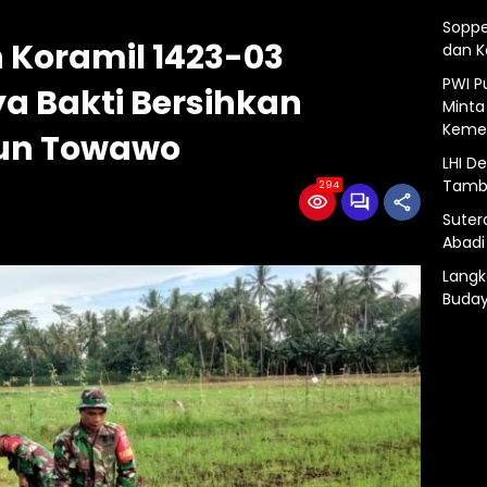
Soppe
 Koramil 1423-03
dan 
PWI P
rya Bakti Bersihkan
Minta
Kemer
sun Towawo
LHI D
Tamba
294
Suter
Abadi
Langk
Buday