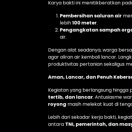
Karya bakti ini menitikberatkan pa
Pembersihan saluran air
men
lebih
100 meter
.
Pengangkatan sampah organ
air.
Dengan alat seadanya, warga ber
agar aliran air kembali lancar. La
produktivitas pertanian sekaligus 
Aman, Lancar, dan Penuh Kebe
Kegiatan yang berlangsung hingga p
tertib, dan lancar
. Antusiasme wa
royong
masih melekat kuat di teng
Lebih dari sekadar kerja bakti, keg
antara
TNI, pemerintah, dan mas