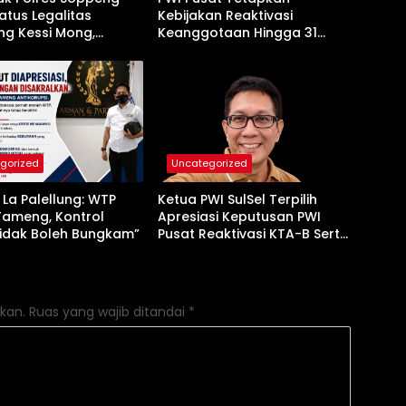
atus Legalitas
Kebijakan Reaktivasi
g Kessi Mong,
Keanggotaan Hingga 31
 Ada Pembiaran
Desember 2026
gorized
Uncategorized
La Palellung: WTP
Ketua PWI SulSel Terpilih
Tameng, Kontrol
Apresiasi Keputusan PWI
Tidak Boleh Bungkam”
Pusat Reaktivasi KTA-B Serta
Peningkatan KTA -Mu
kan.
Ruas yang wajib ditandai
*