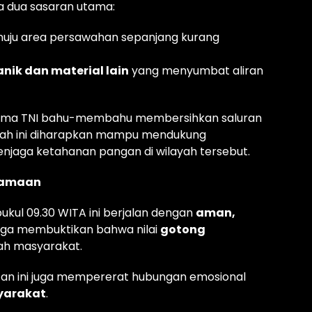
da dua sasaran utama:
uju area persawahan sepanjang kurang
ik dan material lain
yang menyumbat aliran
sama TNI bahu-membahu membersihkan saluran
ngkah ini diharapkan mampu mendukung
menjaga ketahanan pangan di wilayah tersebut.
rsamaan
ukul 09.30 WITA ini berjalan dengan
aman,
rga membuktikan bahwa nilai
gotong
ah masyarakat.
iatan ini juga mempererat hubungan emosional
yarakat
.