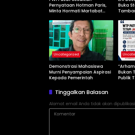
Pernyataan Hotman Paris,
Buka St
Minta Hormati Martabat
Tamban
Wartawan dan
Jangan
Kemerdekaan Pers
Uncategorized
Uncate
Demonstrasi Mahasiswa
“Arham 
Murni Penyampaian Aspirasi
Bukan 
Kepada Pemerintah
Publik 
Tinggalkan Balasan
Alamat email Anda tidak akan dipublikasi