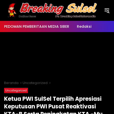
Langsung
ke
konten
PEDOMAN PEMBERITAAN MEDIA SIBER
Redaksi
Beranda
Uncategorized
Uncategorized
Ketua PWI SulSel Terpilih Apresiasi
Keputusan PWI Pusat Reaktivasi