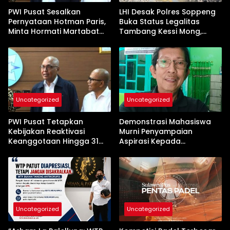
PWI Pusat Sesalkan
LHI Desak Polres Soppeng
Pernyataan Hotman Paris,
Buka Status Legalitas
Minta Hormati Martabat
Tambang Kessi Mong,
Wartawan dan
Jangan Ada Pembiaran
Kemerdekaan Pers
Uncategorized
Uncategorized
PWI Pusat Tetapkan
Demonstrasi Mahasiswa
Kebijakan Reaktivasi
Murni Penyampaian
Keanggotaan Hingga 31
Aspirasi Kepada
Desember 2026
Pemerintah
Uncategorized
Uncategorized