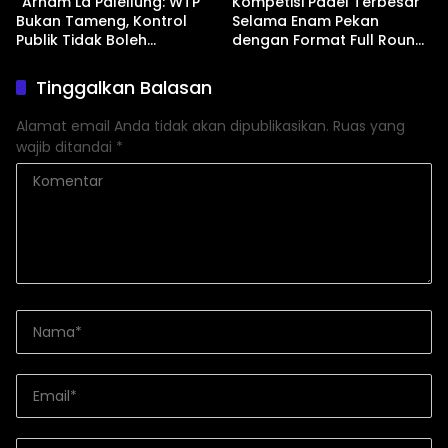
“Arham La Palellung: WTP
Kompetisi Padel Terbesar
Bukan Tameng, Kontrol
Selama Enam Pekan
Publik Tidak Boleh
dengan Format Full Round
Bungkam”
Robin dan Total Hadiah
Fantastis Resmi Dibuka
Tinggalkan Balasan
Alamat email Anda tidak akan dipublikasikan.
Ruas yang
wajib ditandai
*