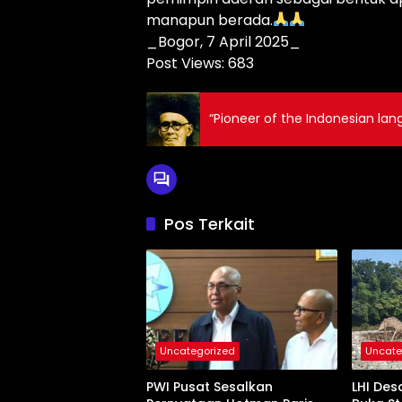
manapun berada.
_Bogor, 7 April 2025_
Post Views:
683
“Pioneer of the Indonesian lan
Pos Terkait
Uncategorized
Uncate
PWI Pusat Sesalkan
LHI Des