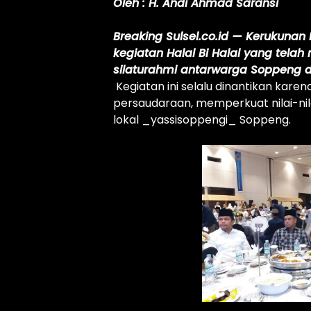
Oleh : H. Andi Ahmad Saransi
Breaking Sulsel.co.id — Kerukuna
kegiatan Halal Bi Halal yang telah
silaturahmi antarwarga Soppeng
Kegiatan ini selalu dinantikan ka
persaudaraan, memperkuat nilai-nil
lokal _yassisoppengi_ Soppeng.