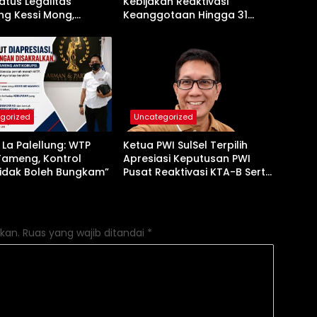
atus Legalitas
Kebijakan Reaktivasi
g Kessi Mong,
Keanggotaan Hingga 31
 Ada Pembiaran
Desember 2026
gorized
Uncategorized
La Palellung: WTP
Ketua PWI SulSel Terpilih
Tameng, Kontrol
Apresiasi Keputusan PWI
Tidak Boleh Bungkam”
Pusat Reaktivasi KTA-B Serta
Peningkatan KTA -Mu
kan.
Ruas yang wajib ditandai
*