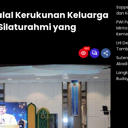
Soppe
Halal Kerukunan Keluarga
dan 
PWI P
ilaturahmi yang
Minta
Kemer
LHI D
Tamba
683
Suter
Abadi
Langk
Buday