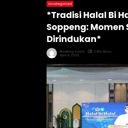
Uncategorized
*Tradisi Halal Bi 
Soppeng: Momen S
Dirindukan*
Breaking Sulsel
2 Min Baca
April 8, 2025