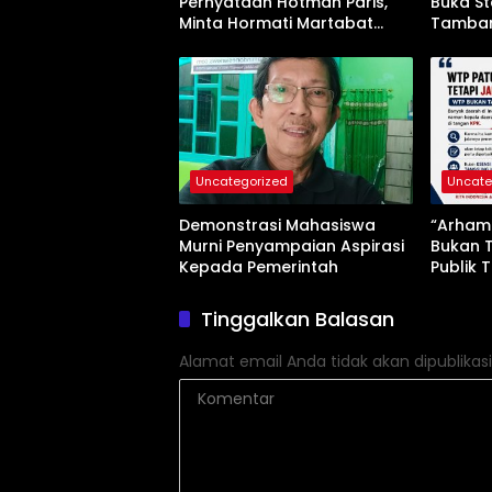
Pernyataan Hotman Paris,
Buka St
Minta Hormati Martabat
Tamban
Wartawan dan
Jangan
Kemerdekaan Pers
Uncategorized
Uncate
Demonstrasi Mahasiswa
“Arham 
Murni Penyampaian Aspirasi
Bukan 
Kepada Pemerintah
Publik 
Tinggalkan Balasan
Alamat email Anda tidak akan dipublikasi