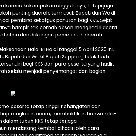
anya karena kekompakan anggotanya, tetapi juga
tokoh penting daerah, termasuk Bupati dan Wakil
jadi pembina sekaligus panutan bagi KKS. Sejak
uanya hampir tak pernah absen menghadiri acara
 perhatian dan dukungan pemerintah daerah
ksanaan Halal Bi Halal tanggal 5 April 2025 ini,
, Bupati dan Wakil Bupati Soppeng tidak hadir.
tersendiri bagi KKS dan para peserta yang hadir,
rah selalu menjadi penyemangat dan bagian
sme peserta tetap tinggi. Kehangatan dan
iap rangkaian acara, membuktikan bahwa nilai-
 dalam tubuh KKS tetap terjaga.
ahun mendatang kembali dihadiri oleh para
resiasi dan komitmen terhadap warganya di