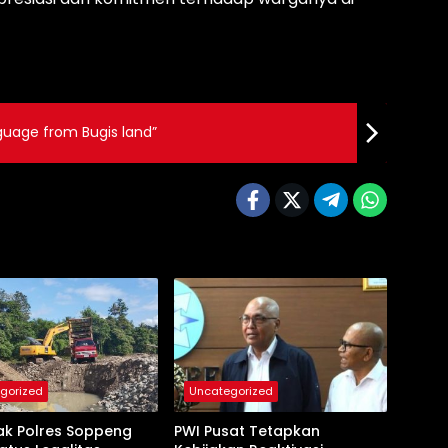
guage from Bugis land”
gorized
Uncategorized
ak Polres Soppeng
PWI Pusat Tetapkan