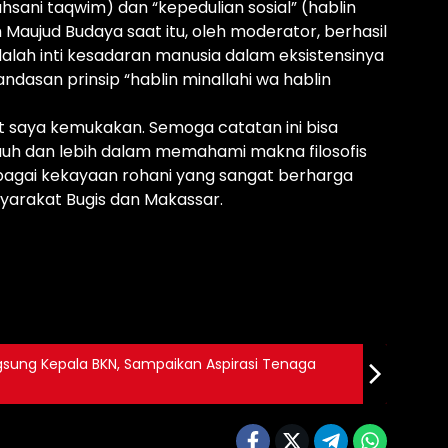
sani taqwim) dan “kepedulian sosial” (hablin
Maujud Budaya saat itu, oleh moderator, berhasil
dalah inti kesadaran manusia dalam eksistensinya
andasan prinsip “hablin minallahi wa hablin
t saya kemukakan. Semoga catatan ini bisa
 jauh dan lebih dalam memahami makna filosofis
sebagai kekayaan rohani yang sangat berharga
asyarakat Bugis dan Makassar.
ung Kepala BKN, Sampaikan Aspirasi Tenaga