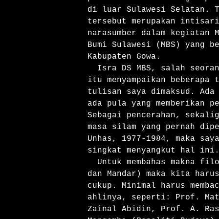
di luar Sulawesi Selatan. T
tersebut merupakan intisari
narasumber dalam kegiatan M
Bumi Sulawesi (MBS) yang be
Kabupaten Gowa.

  Isra DS MBS, salah seorang tokoh pegiat budaya di komunitas 
itu menyampaikan beberapa t
tulisan saya dimaksud. Ada 
ada pula yang memberikan pe
Sebagai pencerahan, sekalig
masa silam yang pernah dipe
Unhas, 1977-1984, maka saya
singkat menyangkut hal ini.
  Untuk membahas makna filosofis sirik (Bugis, Makassar, Toraja 
dan Mandar) maka kita harus
cukup. Minimal harus membac
ahlinya, seperti: Prof. Mat
Zainal Abidin, Prof. A. Ras