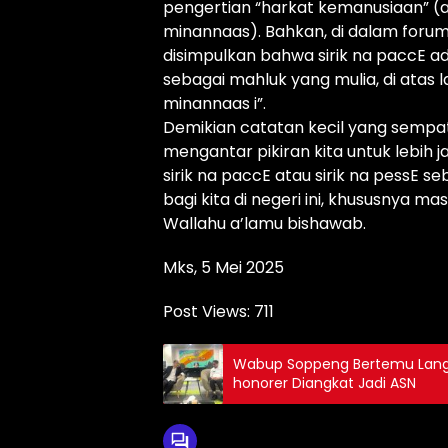
pengertian “harkat kemanusiaan” (ah
minannaas). Bahkan, di dalam forum 
disimpulkan bahwa sirik na paccE a
sebagai mahluk yang mulia, di atas l
minannaas i”.
Demikian catatan kecil yang sempa
mengantar pikiran kita untuk lebih
sirik na paccE atau sirik na pessE 
bagi kita di negeri ini, khususnya m
Wallahu a’lamu bishawab.
Mks, 5 Mei 2025
Post Views:
711
Wabup Soppeng Bertemu Langs
honorer Diangkat Jadi ASN