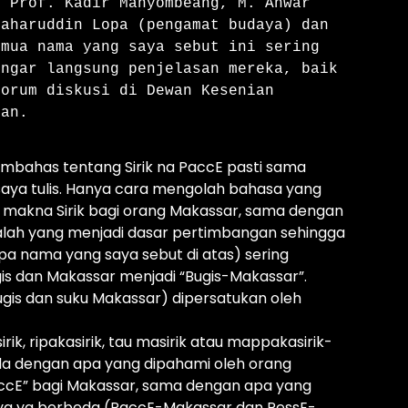
 Prof. Kadir Manyombeang, M. Anwar 
aharuddin Lopa (pengamat budaya) dan 
mua nama yang saya sebut ini sering 
ngar langsung penjelasan mereka, baik 
orum diskusi di Dewan Kesenian 
-an.
embahas tentang Sirik na PaccE pasti sama
a tulis. Hanya cara mengolah bahasa yang
, makna Sirik bagi orang Makassar, sama dengan
ulalah yang menjadi dasar pertimbangan sehingga
a nama yang saya sebut di atas) sering
s dan Makassar menjadi “Bugis-Makassar”.
gis dan suku Makassar) dipersatukan oleh
sirik, ripakasirik, tau masirik atau mappakasirik-
beda dengan apa yang dipahami oleh orang
ccE” bagi Makassar, sama dengan apa yang
nnya yg berbeda (PaccE-Makassar dan PessE-