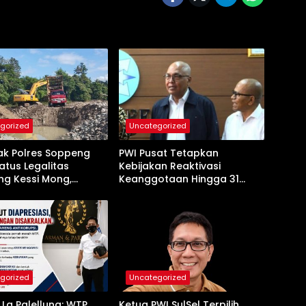
gorized
Uncategorized
ak Polres Soppeng
PWI Pusat Tetapkan
atus Legalitas
Kebijakan Reaktivasi
g Kessi Mong,
Keanggotaan Hingga 31
 Ada Pembiaran
Desember 2026
gorized
Uncategorized
La Palellung: WTP
Ketua PWI SulSel Terpilih