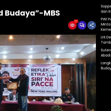
Soppe
ud Budaya”-MBS
dan 
PWI P
711
Minta
Kemer
LHI D
Tamba
Suter
Abadi
Langk
Buday