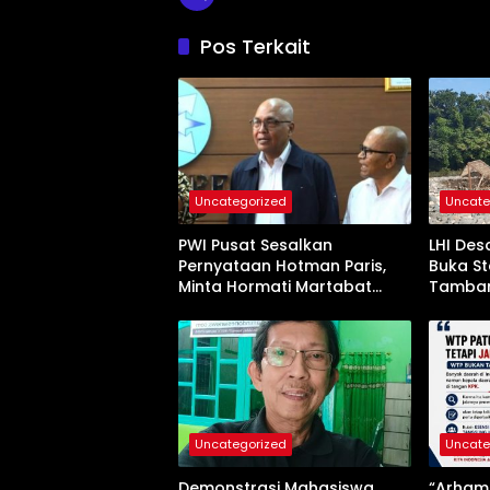
Pos Terkait
Uncategorized
Uncate
PWI Pusat Sesalkan
LHI Des
Pernyataan Hotman Paris,
Buka St
Minta Hormati Martabat
Tamban
Wartawan dan
Jangan
Kemerdekaan Pers
Uncategorized
Uncate
Demonstrasi Mahasiswa
“Arham 