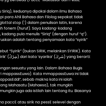
u Siriq), keduanya dipakai dalam ilmu Bahasa
api para Ahli Bahasa dan Filolog sepakat tidak
ttal stop (‘) dalam penulisan latin, karena
uah fonem (huruf). Saya kadang-kadang
, kadang pula menulis “Siriq” (dengan huruf “q”).
ruskan adalah tentang penyamaan kata “syirik”
but “Syirik” (bukan SIRIK, melainkan SYIRIK). Kata
ang berarti:
engan sesuatu yang lain. Dalam Bahasa Bugis
ri mappassEuwa). Kata mmappassEuwa ini tidak
ppasEddi”, sebab makna kata ini ialah
Yang Mahasatu (Mahaesa), tak mungkin
ngkin juga ada istilah lain tentang itu. Biasanya
k na paccE atau sirik na pessE selevel dengan