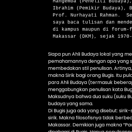
Mangemba (Peneliti Budaya),
Ibrahim (Pemikir Budaya), B
Prof. Nurhayati Rahman.  Se
saya baca tulisan dan mende
di kampus maupun di forum-f
Makassar (DKM), sejak 1970
Siapa pun Ahli Budaya lokal yang m
pemahamannya dengan apa yang say
membedakan stil penulisan. Artinya
makna Sirik bagi orang Bugis. Itu p
para Ahli Budaya (termasuk beberap
menggabungkan penulisan kata Bugi
Maksudnya bahwa dua suku (suku Bu
budaya yang sama.
Di Bugis juga ada yang disebut: sirik-
sirik. Makna filosofisnya tidak ber
Makassar. Demikian juga makna “Pa
dipahami di Bugis. Hanya penulisa