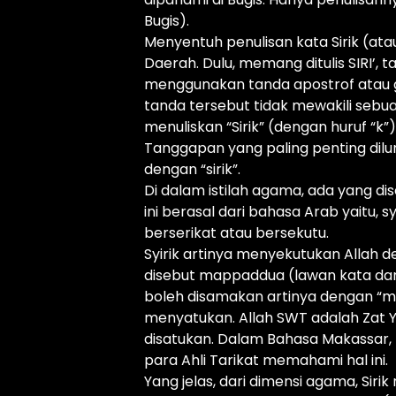
Bugis).
Menyentuh penulisan kata Sirik (ata
Daerah. Dulu, memang ditulis SIRI’, t
menggunakan tanda apostrof atau glo
tanda tersebut tidak mewakili seb
menuliskan “Sirik” (dengan huruf “k”)
Tanggapan yang paling penting dilu
dengan “sirik”.
Di dalam istilah agama, ada yang dise
ini berasal dari bahasa Arab yaitu, syirik’ (شِرْكٌ) dari kata ‘syarika’ (شَرِكَ) y
berserikat atau bersekutu.
Syirik artinya menyekutukan Allah d
disebut mappaddua (lawan kata da
boleh disamakan artinya dengan “ma
menyatukan. Allah SWT adalah Zat 
disatukan. Dalam Bahasa Makassar, mu
para Ahli Tarikat memahami hal ini.
Yang jelas, dari dimensi agama, Siri