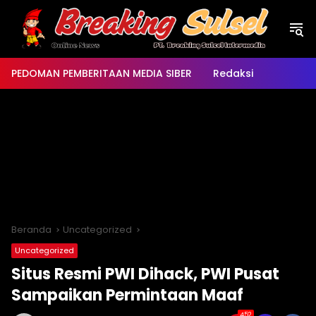
Langsung
ke
konten
PEDOMAN PEMBERITAAN MEDIA SIBER
Redaksi
Beranda
Uncategorized
Uncategorized
Situs Resmi PWI Dihack, PWI Pusat
Sampaikan Permintaan Maaf
452