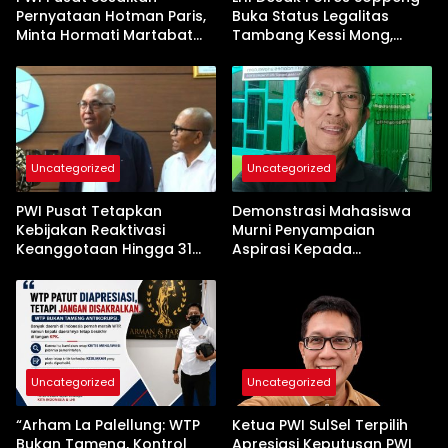
Pernyataan Hotman Paris,
Buka Status Legalitas
Minta Hormati Martabat
Tambang Kessi Mong,
Wartawan dan
Jangan Ada Pembiaran
Kemerdekaan Pers
Uncategorized
Uncategorized
PWI Pusat Tetapkan
Demonstrasi Mahasiswa
Kebijakan Reaktivasi
Murni Penyampaian
Keanggotaan Hingga 31
Aspirasi Kepada
Desember 2026
Pemerintah
Uncategorized
Uncategorized
“Arham La Palellung: WTP
Ketua PWI SulSel Terpilih
Bukan Tameng, Kontrol
Apresiasi Keputusan PWI