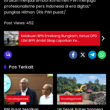
ini akan menjadi simbol komitmen PWI menjaga
profesionalisme pers Indonesia di era digital,”
pungkas Hilman. (Rls PWI pusat/
Post Views:
452
Kelakuan BPN Enrekang Bungkam, Ketua DPD
LSM BPPI Ambil Sikap Laporkan Ke
Ombudsman
Pos Terkait
Uncategorized
Uncategorized
PWI Pusat Sesalkan
LHI Desak Polres Soppeng