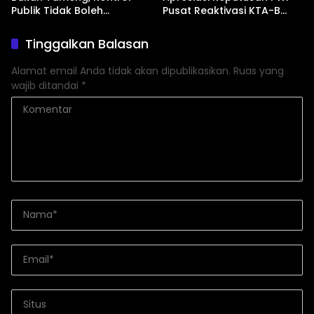
Publik Tidak Boleh
Pusat Reaktivasi KTA-B
Bungkam”
Serta Peningkatan KTA -Mu
Tinggalkan Balasan
Alamat email Anda tidak akan dipublikasikan.
Ruas yang
wajib ditandai
*