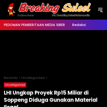
Langsung
ke
konten
PEDOMAN PEMBERITAAN MEDIA SIBER
Redaksi
Beranda
Uncategorized
Uncategorized
LHI Ungkap Proyek Rp15 Miliar di
Soppeng Diduga Gunakan Material