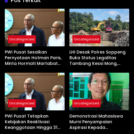
Pos Terkait
Uncategorized
Uncategorized
PWI Pusat Sesalkan
LHI Desak Polres Soppeng
Pernyataan Hotman Paris,
Buka Status Legalitas
Minta Hormati Martabat
Tambang Kessi Mong,
Wartawan dan
Jangan Ada Pembiaran
Kemerdekaan Pers
Uncategorized
Uncategorized
PWI Pusat Tetapkan
Demonstrasi Mahasiswa
Kebijakan Reaktivasi
Murni Penyampaian
Keanggotaan Hingga 31
Aspirasi Kepada
Desember 2026
Pemerintah