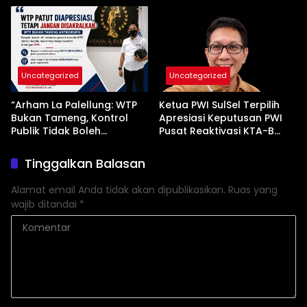
Uncategorized
Uncategorized
“Arham La Palellung: WTP
Ketua PWI SulSel Terpilih
Bukan Tameng, Kontrol
Apresiasi Keputusan PWI
Publik Tidak Boleh
Pusat Reaktivasi KTA-B
Bungkam”
Serta Peningkatan KTA -Mu
Tinggalkan Balasan
Alamat email Anda tidak akan dipublikasikan.
Ruas yang
wajib ditandai
*