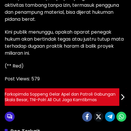
aktivitas tambang tanpa izin, termasuk pengguna
dan penampung material, bisa dijerat hukuman
pidana berat.
Kini publik menunggu, apakah aparat penegak
hukum akan bertindak tegas atau justru tutup mata
terhadap dugaan praktik haram di balik proyek
miliaran ini.
(** Red)
Post Views:
579
Forkopimda Soppeng Gelar Apel dan Patroli Gabungan
Skala Besar, TNI-Polri All Out Jaga Kamtibmas