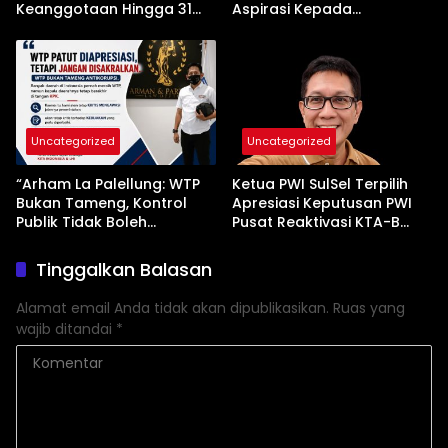
Keanggotaan Hingga 31
Aspirasi Kepada
Desember 2026
Pemerintah
Uncategorized
Uncategorized
“Arham La Palellung: WTP
Ketua PWI SulSel Terpilih
Bukan Tameng, Kontrol
Apresiasi Keputusan PWI
Publik Tidak Boleh
Pusat Reaktivasi KTA-B
Bungkam”
Serta Peningkatan KTA -Mu
Tinggalkan Balasan
Alamat email Anda tidak akan dipublikasikan.
Ruas yang
wajib ditandai
*