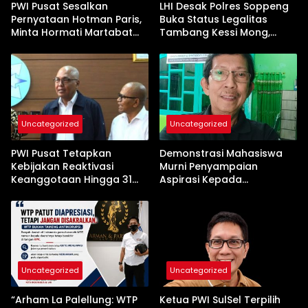
PWI Pusat Sesalkan
LHI Desak Polres Soppeng
Pernyataan Hotman Paris,
Buka Status Legalitas
Minta Hormati Martabat
Tambang Kessi Mong,
Wartawan dan
Jangan Ada Pembiaran
Kemerdekaan Pers
Uncategorized
Uncategorized
PWI Pusat Tetapkan
Demonstrasi Mahasiswa
Kebijakan Reaktivasi
Murni Penyampaian
Keanggotaan Hingga 31
Aspirasi Kepada
Desember 2026
Pemerintah
Uncategorized
Uncategorized
“Arham La Palellung: WTP
Ketua PWI SulSel Terpilih