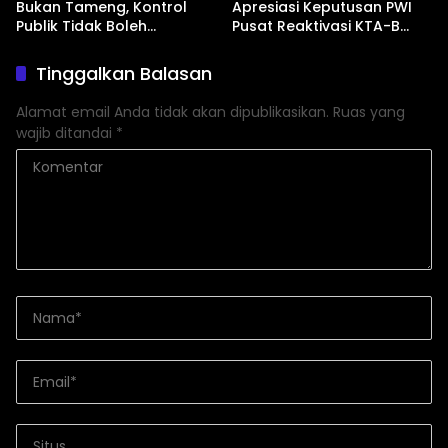
Bukan Tameng, Kontrol
Apresiasi Keputusan PWI
Publik Tidak Boleh
Pusat Reaktivasi KTA-B
Bungkam”
Serta Peningkatan KTA -Mu
Tinggalkan Balasan
Alamat email Anda tidak akan dipublikasikan.
Ruas yang
wajib ditandai
*