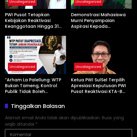
Uncategorized
Uncategorized
PWI Pusat Tetapkan
Demonstrasi Mahasiswa
Kebijakan Reaktivasi
Murni Penyampaian
Keanggotaan Hingga 31
Aspirasi Kepada
Desember 2026
Pemerintah
Uncategorized
Uncategorized
“Arham La Palellung: WTP
Ketua PWI SulSel Terpilih
Bukan Tameng, Kontrol
Apresiasi Keputusan PWI
Publik Tidak Boleh
Pusat Reaktivasi KTA-B
Bungkam”
Serta Peningkatan KTA -Mu
Tinggalkan Balasan
Alamat email Anda tidak akan dipublikasikan.
Ruas yang
wajib ditandai
*