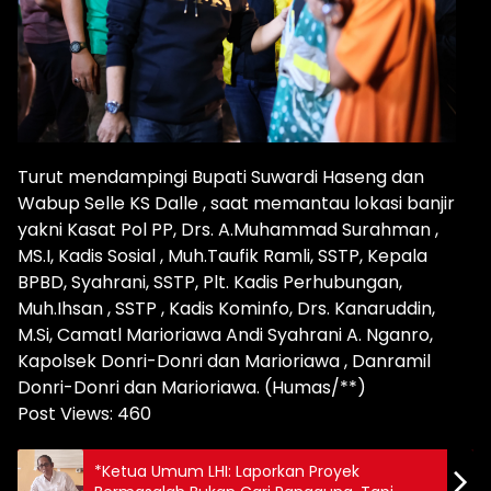
Turut mendampingi Bupati Suwardi Haseng dan
Wabup Selle KS Dalle , saat memantau lokasi banjir
yakni Kasat Pol PP, Drs. A.Muhammad Surahman ,
MS.I, Kadis Sosial , Muh.Taufik Ramli, SSTP, Kepala
BPBD, Syahrani, SSTP, Plt. Kadis Perhubungan,
Muh.Ihsan , SSTP , Kadis Kominfo, Drs. Kanaruddin,
M.Si, Camatl Marioriawa Andi Syahrani A. Nganro,
Kapolsek Donri-Donri dan Marioriawa , Danramil
Donri-Donri dan Marioriawa. (Humas/**)
Post Views:
460
*Ketua Umum LHI: Laporkan Proyek