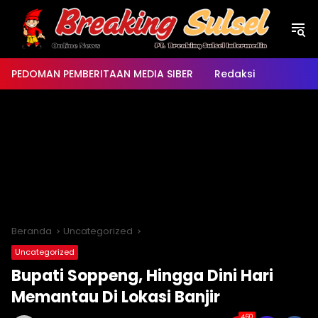
Langsung
ke
konten
PEDOMAN PEMBERITAAN MEDIA SIBER
Redaksi
Beranda
Uncategorized
Uncategorized
Bupati Soppeng, Hingga Dini Hari
Memantau Di Lokasi Banjir
460