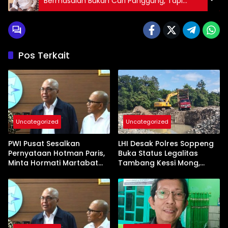
Bermasalah Bukan Cari Panggung, Tapi
Menjaga Amanah Rakyat*
Pos Terkait
Uncategorized
Uncategorized
PWI Pusat Sesalkan
LHI Desak Polres Soppeng
Pernyataan Hotman Paris,
Buka Status Legalitas
Minta Hormati Martabat
Tambang Kessi Mong,
Wartawan dan
Jangan Ada Pembiaran
Kemerdekaan Pers