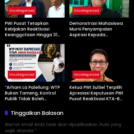
Uncategorized
Uncategorized
PWI Pusat Tetapkan
Demonstrasi Mahasiswa
Kebijakan Reaktivasi
Murni Penyampaian
Keanggotaan Hingga 31
Aspirasi Kepada
Desember 2026
Pemerintah
Uncategorized
Uncategorized
“Arham La Palellung: WTP
Ketua PWI SulSel Terpilih
Bukan Tameng, Kontrol
Apresiasi Keputusan PWI
Publik Tidak Boleh
Pusat Reaktivasi KTA-B
Bungkam”
Serta Peningkatan KTA -Mu
Tinggalkan Balasan
Alamat email Anda tidak akan dipublikasikan.
Ruas yang
wajib ditandai
*