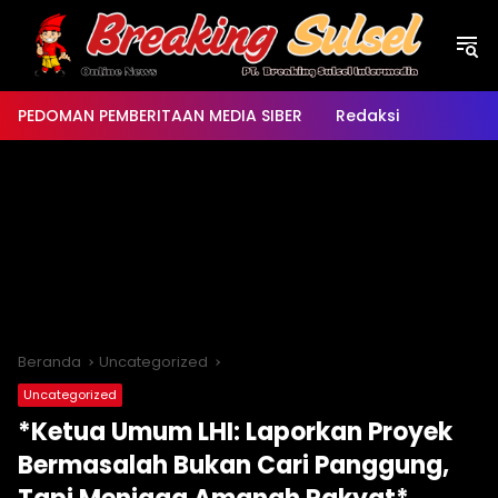
Langsung
ke
konten
PEDOMAN PEMBERITAAN MEDIA SIBER
Redaksi
Beranda
Uncategorized
Uncategorized
*Ketua Umum LHI: Laporkan Proyek
Bermasalah Bukan Cari Panggung,