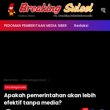
Langsung
ke
konten
PEDOMAN PEMBERITAAN MEDIA SIBER
Redaksi
Beranda
Uncategorized
Uncategorized
Apakah pemerintahan akan lebih
efektif tanpa media?
1410