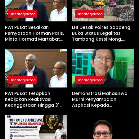
Uncategorized
Uncategorized
PWI Pusat Sesalkan
LHI Desak Polres Soppeng
Pernyataan Hotman Paris,
Buka Status Legalitas
Minta Hormati Martabat
Tambang Kessi Mong,
Wartawan dan
Jangan Ada Pembiaran
Kemerdekaan Pers
Uncategorized
Uncategorized
PWI Pusat Tetapkan
Demonstrasi Mahasiswa
Kebijakan Reaktivasi
Murni Penyampaian
Keanggotaan Hingga 31
Aspirasi Kepada
Desember 2026
Pemerintah