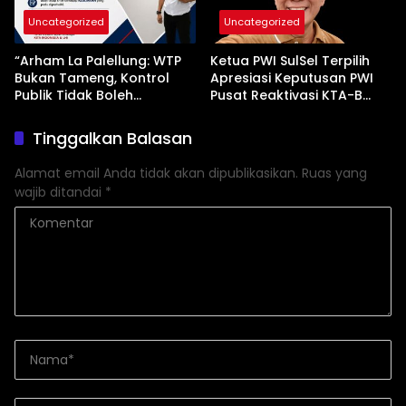
Uncategorized
Uncategorized
“Arham La Palellung: WTP
Ketua PWI SulSel Terpilih
Bukan Tameng, Kontrol
Apresiasi Keputusan PWI
Publik Tidak Boleh
Pusat Reaktivasi KTA-B
Bungkam”
Serta Peningkatan KTA -Mu
Tinggalkan Balasan
Alamat email Anda tidak akan dipublikasikan.
Ruas yang
wajib ditandai
*