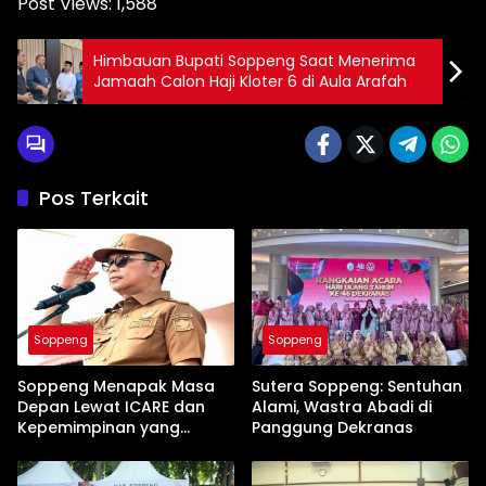
Post Views:
1,588
Himbauan Bupati Soppeng Saat Menerima
Jamaah Calon Haji Kloter 6 di Aula Arafah
Pos Terkait
Soppeng
Soppeng
Soppeng Menapak Masa
Sutera Soppeng: Sentuhan
Depan Lewat ICARE dan
Alami, Wastra Abadi di
Kepemimpinan yang
Panggung Dekranas
Membumi