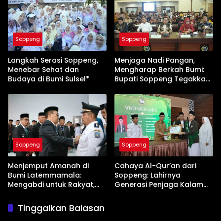
Soppeng
Soppeng
Langkah Serasi Soppeng,
Menjaga Nadi Pangan,
Menebar Sehat dan
Mengharap Berkah Bumi:
Budaya di Bumi Sulsel*
Bupati Soppeng Tegakkan
Benteng Pertanian
Soppeng
Soppeng
Menjemput Amanah di
Cahaya Al-Qur’an dari
Bumi Latemmamala:
Soppeng: Lahirnya
Mengabdi untuk Rakyat,
Generasi Penjaga Kalam
Bertanggung Jawab pada
Ilahi nan Unggul
Tuhan
Tinggalkan Balasan