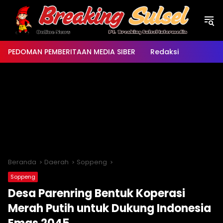
Langsung
ke
konten
PEDOMAN PEMBERITAAN MEDIA SIBER
Redaksi
Beranda
Daerah
Soppeng
Soppeng
Desa Parenring Bentuk Koperasi
Merah Putih untuk Dukung Indonesia