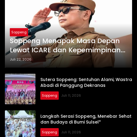
Soppeng
Soppeng Menapak Masa Depan
Lewat ICARE dan Kepemimpinan
yang Membumi
Juli 22, 2026
Sutera Soppeng: Sentuhan Alami, Wastra
Abadi di Panggung Dekranas
Soppeng
Juli 11, 2026
Langkah Serasi Soppeng, Menebar Sehat
dan Budaya di Bumi Sulsel*
Soppeng
Juli 11, 2026