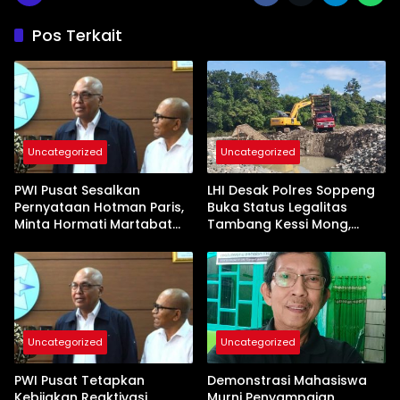
Pos Terkait
Uncategorized
Uncategorized
PWI Pusat Sesalkan
LHI Desak Polres Soppeng
Pernyataan Hotman Paris,
Buka Status Legalitas
Minta Hormati Martabat
Tambang Kessi Mong,
Wartawan dan
Jangan Ada Pembiaran
Kemerdekaan Pers
Uncategorized
Uncategorized
PWI Pusat Tetapkan
Demonstrasi Mahasiswa
Kebijakan Reaktivasi
Murni Penyampaian