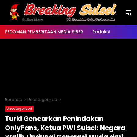
Langsung
ke
konten
PEDOMAN PEMBERITAAN MEDIA SIBER
Redaksi
Beranda
Uncategorized
Uncategorized
Turki Gencarkan Penindakan
OnlyFans, Ketua PWI Sulsel: Negara