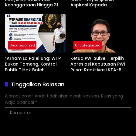
Keanggotaan Hingga 31
Aspirasi Kepada
Desember 2026
Pemerintah
Uncategorized
Uncategorized
“Arham La Palellung: WTP
Ketua PWI SulSel Terpilih
Bukan Tameng, Kontrol
Apresiasi Keputusan PWI
Publik Tidak Boleh
Pusat Reaktivasi KTA-B
Bungkam”
Serta Peningkatan KTA -Mu
Tinggalkan Balasan
Alamat email Anda tidak akan dipublikasikan.
Ruas yang
wajib ditandai
*