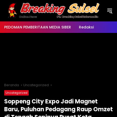
Langsung
ke
konten
PEDOMAN PEMBERITAAN MEDIA SIBER
Redaksi
Beranda
Uncategorized
Uncategorized
Soppeng City Expo Jadi Magnet
Baru, Puluhan Pedagang Raup Omzet