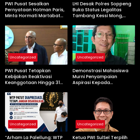
PWI Pusat Sesalkan
LHI Desak Polres Soppeng
Pernyataan Hotman Paris,
Buka Status Legalitas
Minta Hormati Martabat
Tambang Kessi Mong,
Wartawan dan
Jangan Ada Pembiaran
Kemerdekaan Pers
Uncategorized
Uncategorized
PWI Pusat Tetapkan
Demonstrasi Mahasiswa
Kebijakan Reaktivasi
Murni Penyampaian
Keanggotaan Hingga 31
Aspirasi Kepada
Desember 2026
Pemerintah
Uncategorized
Uncategorized
“Arham La Palellung: WTP
Ketua PWI SulSel Terpilih