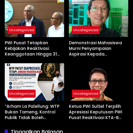
Kemerdekaan Pers
Uncategorized
Uncategorized
PWI Pusat Tetapkan
Demonstrasi Mahasiswa
Kebijakan Reaktivasi
Murni Penyampaian
Keanggotaan Hingga 31
Aspirasi Kepada
Desember 2026
Pemerintah
Uncategorized
Uncategorized
“Arham La Palellung: WTP
Ketua PWI SulSel Terpilih
Bukan Tameng, Kontrol
Apresiasi Keputusan PWI
Publik Tidak Boleh
Pusat Reaktivasi KTA-B
Bungkam”
Serta Peningkatan KTA -Mu
Tinggalkan Balasan