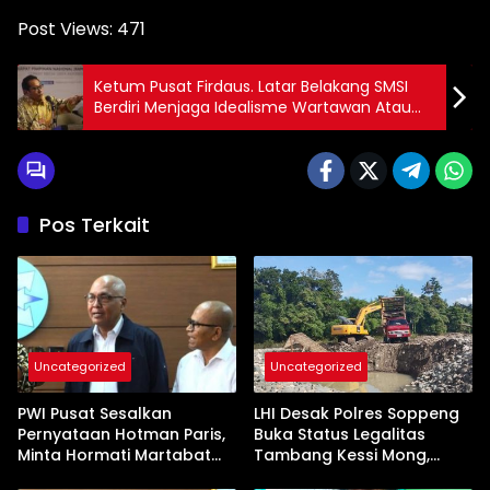
Post Views:
471
Ketum Pusat Firdaus. Latar Belakang SMSI
Berdiri Menjaga Idealisme Wartawan Atau
jurnalis
Pos Terkait
Uncategorized
Uncategorized
PWI Pusat Sesalkan
LHI Desak Polres Soppeng
Pernyataan Hotman Paris,
Buka Status Legalitas
Minta Hormati Martabat
Tambang Kessi Mong,
Wartawan dan
Jangan Ada Pembiaran