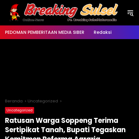
Langsung
ke
konten
PEDOMAN PEMBERITAAN MEDIA SIBER
Redaksi
Beranda
Uncategorized
Uncategorized
Ratusan Warga Soppeng Terima
Sertipikat Tanah, Bupati Tegaskan