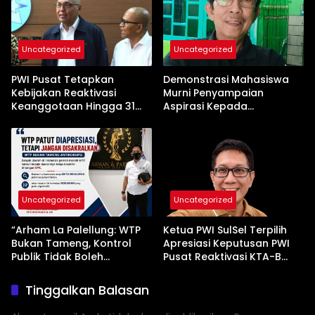
Uncategorized
Uncategorized
PWI Pusat Tetapkan
Demonstrasi Mahasiswa
Kebijakan Reaktivasi
Murni Penyampaian
Keanggotaan Hingga 31
Aspirasi Kepada
Desember 2026
Pemerintah
Uncategorized
Uncategorized
“Arham La Palellung: WTP
Ketua PWI SulSel Terpilih
Bukan Tameng, Kontrol
Apresiasi Keputusan PWI
Publik Tidak Boleh
Pusat Reaktivasi KTA-B
Bungkam”
Serta Peningkatan KTA -Mu
Tinggalkan Balasan