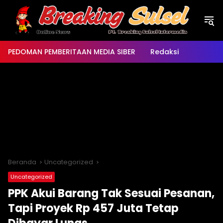
Langsung
ke
konten
PEDOMAN PEMBERITAAN MEDIA SIBER
Redaksi
Beranda
Uncategorized
Uncategorized
PPK Akui Barang Tak Sesuai Pesanan,
Tapi Proyek Rp 457 Juta Tetap