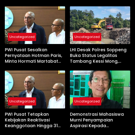
Uncategorized
Uncategorized
PWI Pusat Sesalkan
LHI Desak Polres Soppeng
Pernyataan Hotman Paris,
Buka Status Legalitas
Minta Hormati Martabat
Tambang Kessi Mong,
Wartawan dan
Jangan Ada Pembiaran
Kemerdekaan Pers
Uncategorized
Uncategorized
PWI Pusat Tetapkan
Demonstrasi Mahasiswa
Kebijakan Reaktivasi
Murni Penyampaian
Keanggotaan Hingga 31
Aspirasi Kepada
Desember 2026
Pemerintah