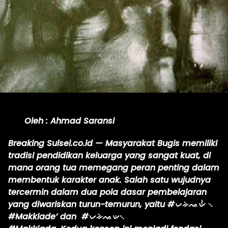
Oleh : Ahmad Saransi
Breaking Sulsel.co.id — Masyarakat Bugis memiliki
tradisi pendidikan keluarga yang sangat kuat, di
mana orang tua memegang peran penting dalam
membentuk karakter anak. Salah satu wujudnya
tercermin dalam dua pola dasar pembelajaran
yang diwariskan turun-temurun, yaitu #ᨆᨀᨗᨕᨉᨛ ᨞
#Makkiade’ dan #ᨆᨀᨗᨕᨉ᨞