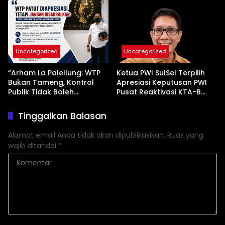
Uncategorized
Uncategorized
“Arham La Palellung: WTP
Ketua PWI SulSel Terpilih
Bukan Tameng, Kontrol
Apresiasi Keputusan PWI
Publik Tidak Boleh
Pusat Reaktivasi KTA-B
Bungkam”
Serta Peningkatan KTA -Mu
Tinggalkan Balasan
Alamat email Anda tidak akan dipublikasikan.
Ruas yang
wajib ditandai
*