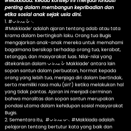
#Makkiada. Kedua konsep ini menjadi fondasi
penting dalam membangun kepribadian dan
etika sosial anak sejak usia dini.
1. #ᨆᨀᨗᨕᨉᨛ ᨞
#Makkiade’ adalah ajaran tentang adab atau tata
krama dalam bertingkah laku. Orang tua Bugis
mengajarkan anak-anak mereka untuk memahami
bagaimana bersikap terhadap orang tua, kerabat,
tetangga, dan masyarakat luas. Nilai-nilai yang
ditekankan dalam ᨆᨀᨗᨕᨉᨛ Makkiade’ antara lain
sopan santun dalam perbuatan, hormat kepada
orang yang lebih tua, menjaga diri dalam bertindak,
serta memiliki rasa malu (siri’) ketika melakukan hal
yang tidak pantas. Ajaran ini menjadi cerminan
bahwa moralitas dan sopan santun merupakan
pondasi utama dalam kehidupan sosial masyarakat
Bugis.
2. Sementara itu, #ᨆᨀᨗᨕᨉ᨞ #Makkiada adalah
pelajaran tentang bertutur kata yang baik dan