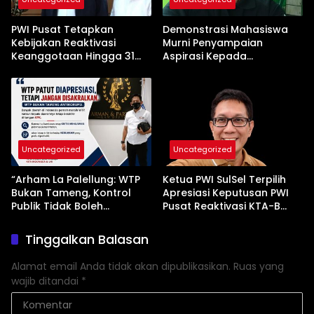
PWI Pusat Tetapkan
Demonstrasi Mahasiswa
Kebijakan Reaktivasi
Murni Penyampaian
Keanggotaan Hingga 31
Aspirasi Kepada
Desember 2026
Pemerintah
Uncategorized
Uncategorized
“Arham La Palellung: WTP
Ketua PWI SulSel Terpilih
Bukan Tameng, Kontrol
Apresiasi Keputusan PWI
Publik Tidak Boleh
Pusat Reaktivasi KTA-B
Bungkam”
Serta Peningkatan KTA -Mu
Tinggalkan Balasan
Alamat email Anda tidak akan dipublikasikan.
Ruas yang
wajib ditandai
*