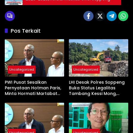
Pos Terkait
Uncategorized
Uncategorized
PWI Pusat Sesalkan
LHI Desak Polres Soppeng
Pernyataan Hotman Paris,
Buka Status Legalitas
Minta Hormati Martabat
Tambang Kessi Mong,
Wartawan dan
Jangan Ada Pembiaran
Kemerdekaan Pers
Uncategorized
Uncategorized