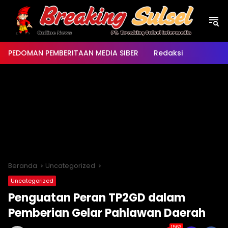
Langsung
ke
konten
PEDOMAN PEMBERITAAN MEDIA SIBER
Redaksi
Beranda
Uncategorized
Uncategorized
Penguatan Peran TP2GD dalam
Pemberian Gelar Pahlawan Daerah
1563