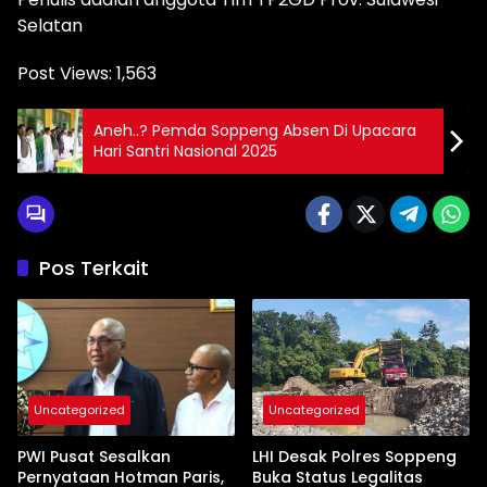
Selatan
Post Views:
1,563
Aneh..? Pemda Soppeng Absen Di Upacara
Hari Santri Nasional 2025
Pos Terkait
Uncategorized
Uncategorized
PWI Pusat Sesalkan
LHI Desak Polres Soppeng
Pernyataan Hotman Paris,
Buka Status Legalitas