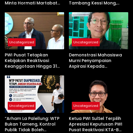
Minta Hormati Martabat
Tambang Kessi Mong,
Wartawan dan
Jangan Ada Pembiaran
Kemerdekaan Pers
Uncategorized
Uncategorized
PWI Pusat Tetapkan
Demonstrasi Mahasiswa
Kebijakan Reaktivasi
Murni Penyampaian
Keanggotaan Hingga 31
Aspirasi Kepada
Desember 2026
Pemerintah
Uncategorized
Uncategorized
“Arham La Palellung: WTP
Ketua PWI SulSel Terpilih
Bukan Tameng, Kontrol
Apresiasi Keputusan PWI
Publik Tidak Boleh
Pusat Reaktivasi KTA-B