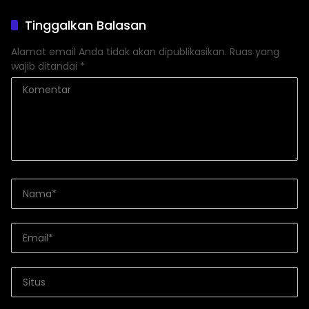
Bungkam”
Serta Peningkatan KTA -Mu
Tinggalkan Balasan
Alamat email Anda tidak akan dipublikasikan.
Ruas yang
wajib ditandai
*