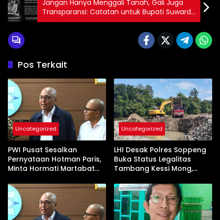
Jangan Hanya Menggali Tanah, Gali Juga
Transparansi: Catatan untuk Bupati Suwardi
Haseng
Pos Terkait
Uncategorized
Uncategorized
PWI Pusat Sesalkan
LHI Desak Polres Soppeng
Pernyataan Hotman Paris,
Buka Status Legalitas
Minta Hormati Martabat
Tambang Kessi Mong,
Wartawan dan
Jangan Ada Pembiaran
Kemerdekaan Pers