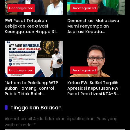
Uncategorized
Uncategorized
PWI Pusat Tetapkan
Demonstrasi Mahasiswa
Kebijakan Reaktivasi
Murni Penyampaian
Keanggotaan Hingga 31
Aspirasi Kepada
Desember 2026
Pemerintah
Uncategorized
Uncategorized
“Arham La Palellung: WTP
Ketua PWI SulSel Terpilih
Bukan Tameng, Kontrol
Apresiasi Keputusan PWI
Publik Tidak Boleh
Pusat Reaktivasi KTA-B
Bungkam”
Serta Peningkatan KTA -Mu
Tinggalkan Balasan
Alamat email Anda tidak akan dipublikasikan.
Ruas yang
wajib ditandai
*