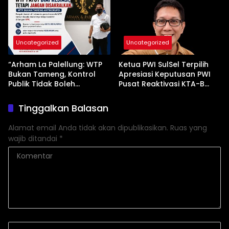
Uncategorized
Uncategorized
“Arham La Palellung: WTP
Ketua PWI SulSel Terpilih
Bukan Tameng, Kontrol
Apresiasi Keputusan PWI
Publik Tidak Boleh
Pusat Reaktivasi KTA-B
Bungkam”
Serta Peningkatan KTA -Mu
Tinggalkan Balasan
Alamat email Anda tidak akan dipublikasikan.
Ruas yang
wajib ditandai
*