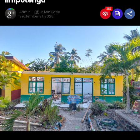
limpotenga
383
Admin
2 Min Baca
September 21, 2025