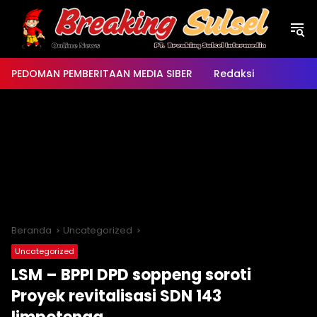
Langsung
ke
konten
PEDOMAN PEMBERITAAN MEDIA SIBER
Redaksi
Beranda
Uncategorized
Uncategorized
LSM – BPPI DPD soppeng soroti
Proyek revitalisasi SDN 143