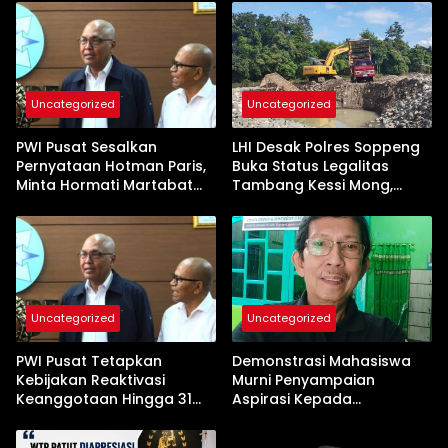
Uncategorized
Uncategorized
PWI Pusat Sesalkan
LHI Desak Polres Soppeng
Pernyataan Hotman Paris,
Buka Status Legalitas
Minta Hormati Martabat
Tambang Kessi Mong,
Wartawan dan
Jangan Ada Pembiaran
Kemerdekaan Pers
Uncategorized
Uncategorized
PWI Pusat Tetapkan
Demonstrasi Mahasiswa
Kebijakan Reaktivasi
Murni Penyampaian
Keanggotaan Hingga 31
Aspirasi Kepada
Desember 2026
Pemerintah