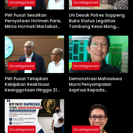
Uncategorized
Uncategorized
PWI Pusat Sesalkan
LHI Desak Polres Soppeng
Pernyataan Hotman Paris,
Buka Status Legalitas
Minta Hormati Martabat
Tambang Kessi Mong,
Wartawan dan
Jangan Ada Pembiaran
Kemerdekaan Pers
Uncategorized
Uncategorized
PWI Pusat Tetapkan
Demonstrasi Mahasiswa
Kebijakan Reaktivasi
Murni Penyampaian
Keanggotaan Hingga 31
Aspirasi Kepada
Desember 2026
Pemerintah
Uncategorized
Uncategorized