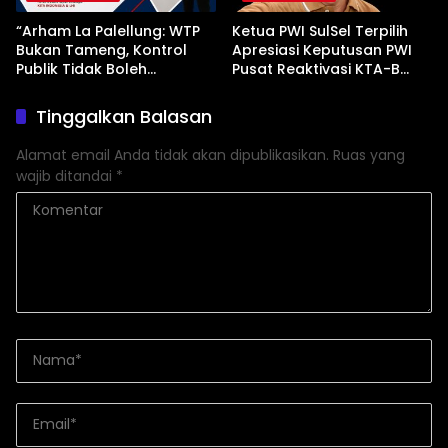
“Arham La Palellung: WTP
Ketua PWI SulSel Terpilih
Bukan Tameng, Kontrol
Apresiasi Keputusan PWI
Publik Tidak Boleh
Pusat Reaktivasi KTA-B
Bungkam”
Serta Peningkatan KTA -Mu
Tinggalkan Balasan
Alamat email Anda tidak akan dipublikasikan.
Ruas yang
wajib ditandai
*