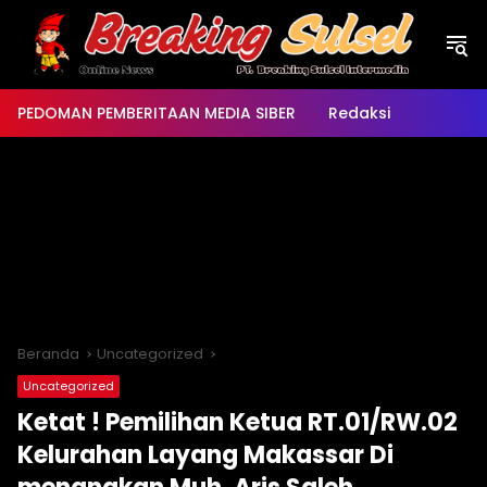
Langsung
ke
konten
PEDOMAN PEMBERITAAN MEDIA SIBER
Redaksi
Beranda
Uncategorized
Uncategorized
Ketat ! Pemilihan Ketua RT.01/RW.02
Kelurahan Layang Makassar Di