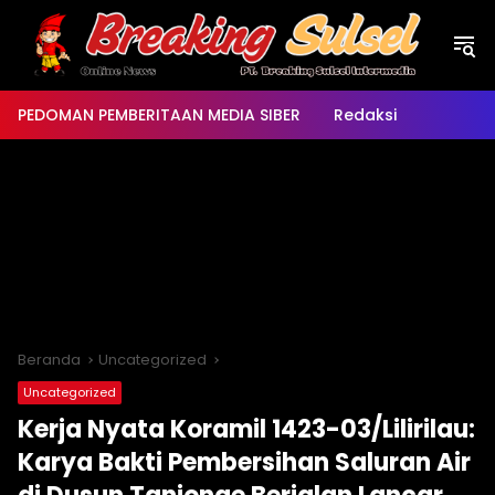
Langsung
ke
konten
PEDOMAN PEMBERITAAN MEDIA SIBER
Redaksi
Beranda
Uncategorized
Uncategorized
Kerja Nyata Koramil 1423-03/Lilirilau:
Karya Bakti Pembersihan Saluran Air