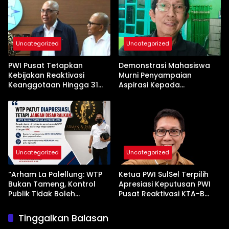
Uncategorized
Uncategorized
PWI Pusat Tetapkan
Demonstrasi Mahasiswa
Kebijakan Reaktivasi
Murni Penyampaian
Keanggotaan Hingga 31
Aspirasi Kepada
Desember 2026
Pemerintah
Uncategorized
Uncategorized
“Arham La Palellung: WTP
Ketua PWI SulSel Terpilih
Bukan Tameng, Kontrol
Apresiasi Keputusan PWI
Publik Tidak Boleh
Pusat Reaktivasi KTA-B
Bungkam”
Serta Peningkatan KTA -Mu
Tinggalkan Balasan