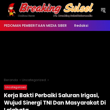
Langsung
ke
konten
PEDOMAN PEMBERITAAN MEDIA SIBER
Redaksi
Beranda
Uncategorized
Uncategorized
Kerja Bakti Perbaiki Saluran Irigasi,
Wujud Sinergi TNI Dan Masyarakat Di