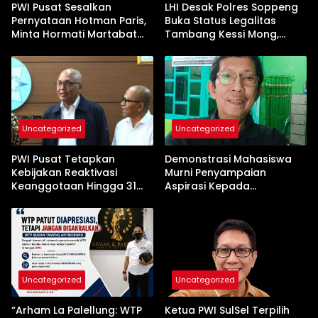
PWI Pusat Sesalkan
LHI Desak Polres Soppeng
Pernyataan Hotman Paris,
Buka Status Legalitas
Minta Hormati Martabat
Tambang Kessi Mong,
Wartawan dan
Jangan Ada Pembiaran
Kemerdekaan Pers
Uncategorized
Uncategorized
PWI Pusat Tetapkan
Demonstrasi Mahasiswa
Kebijakan Reaktivasi
Murni Penyampaian
Keanggotaan Hingga 31
Aspirasi Kepada
Desember 2026
Pemerintah
Uncategorized
Uncategorized
“Arham La Palellung: WTP
Ketua PWI SulSel Terpilih