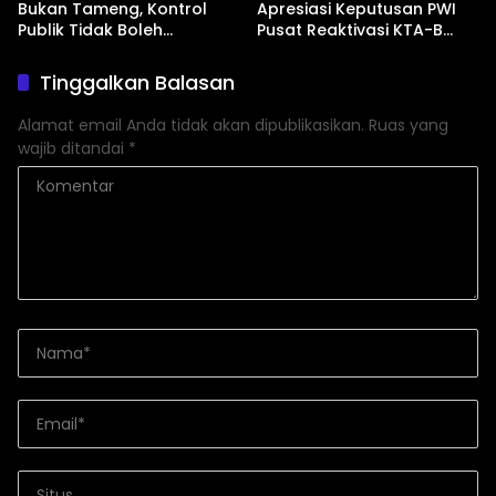
Bukan Tameng, Kontrol
Apresiasi Keputusan PWI
Publik Tidak Boleh
Pusat Reaktivasi KTA-B
Bungkam”
Serta Peningkatan KTA -Mu
Tinggalkan Balasan
Alamat email Anda tidak akan dipublikasikan.
Ruas yang
wajib ditandai
*