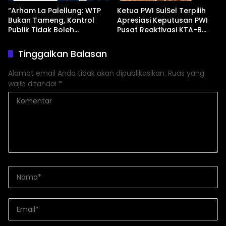
“Arham La Palellung: WTP
Ketua PWI SulSel Terpilih
Bukan Tameng, Kontrol
Apresiasi Keputusan PWI
Publik Tidak Boleh
Pusat Reaktivasi KTA-B
Bungkam”
Serta Peningkatan KTA -Mu
Tinggalkan Balasan
Alamat email Anda tidak akan dipublikasikan.
Ruas yang
wajib ditandai
*