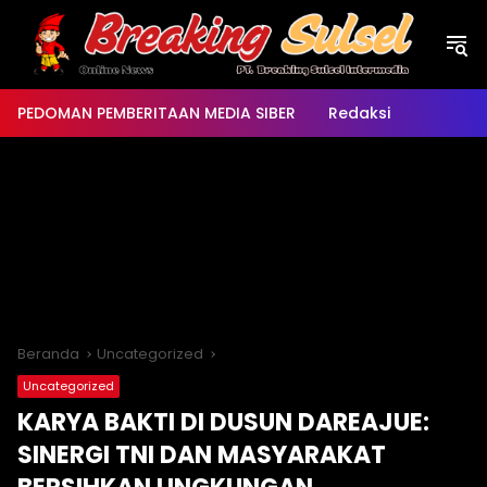
Langsung
ke
konten
PEDOMAN PEMBERITAAN MEDIA SIBER
Redaksi
Beranda
Uncategorized
Uncategorized
KARYA BAKTI DI DUSUN DAREAJUE:
SINERGI TNI DAN MASYARAKAT