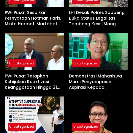
PWI Pusat Sesalkan
LHI Desak Polres Soppeng
Pernyataan Hotman Paris,
Buka Status Legalitas
Minta Hormati Martabat
Tambang Kessi Mong,
Wartawan dan
Jangan Ada Pembiaran
Kemerdekaan Pers
Uncategorized
Uncategorized
PWI Pusat Tetapkan
Demonstrasi Mahasiswa
Kebijakan Reaktivasi
Murni Penyampaian
Keanggotaan Hingga 31
Aspirasi Kepada
Desember 2026
Pemerintah
Uncategorized
Uncategorized