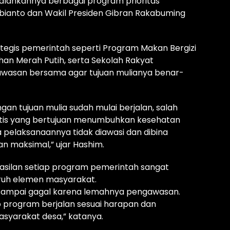
jalankannya berbagai program prioritas
ianto dan Wakil Presiden Gibran Rakabuming
tegis pemerintah seperti Program Makan Bergizi
han Merah Putih, serta Sekolah Rakyat
asan bersama agar tujuan mulianya benar-
n tujuan mulia sudah mulai berjalan, salah
atis yang bertujuan menumbuhkan kesehatan
a pelaksanaannya tidak diawasi dan dibina
an maksimal,” ujar Hashim.
ilan setiap program pemerintah sangat
ruh elemen masyarakat.
 sampai gagal karena lemahnya pengawasan.
p program berjalan sesuai harapan dan
syarakat desa,” katanya.