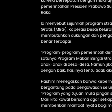
karena bertepatan dengan mulai di
pemerintahan Presiden Prabowo Sub
Raka.
Ia menyebut sejumlah program stra
Gratis (MBG), Koperasi Desa/Kelura
membutuhkan dukungan dan pengaw
benar tercapai.
“Program-program pemerintah denga
satunya Program Makan Bergizi Gr
anak-anak di desa-desa. Namun, jik
dengan baik, hasilnya tentu tidak ak
Hashim menegaskan bahwa keberhas
bergantung pada pengawasan selu
“Program yang tujuan mulia jangan
Mari kita kawal bersama agar setia
memberikan manfaat nyata bagi ma