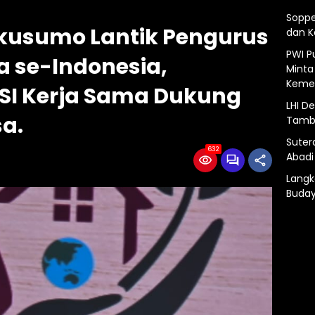
Soppe
kusumo Lantik Pengurus
dan 
PWI P
a se-Indonesia,
Minta
Kemer
SI Kerja Sama Dukung
LHI D
a.
Tamba
Suter
632
Abadi
Langk
Buday