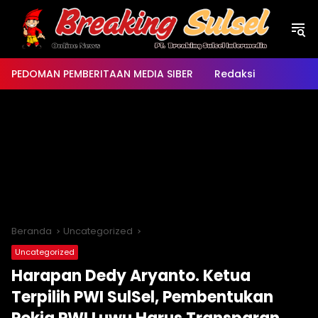
Langsung
ke
konten
PEDOMAN PEMBERITAAN MEDIA SIBER
Redaksi
Beranda
Uncategorized
Uncategorized
Harapan Dedy Aryanto. Ketua
Terpilih PWI SulSel, Pembentukan