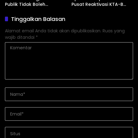
Publik Tidak Boleh
Pusat Reaktivasi KTA-B
Bungkam”
Serta Peningkatan KTA -Mu
Tinggalkan Balasan
Alamat email Anda tidak akan dipublikasikan.
Ruas yang
wajib ditandai
*