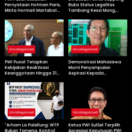
Pernyataan Hotman Paris,
Buka Status Legalitas
Minta Hormati Martabat
Tambang Kessi Mong,
Wartawan dan
Jangan Ada Pembiaran
Kemerdekaan Pers
Uncategorized
Uncategorized
PWI Pusat Tetapkan
Demonstrasi Mahasiswa
Kebijakan Reaktivasi
Murni Penyampaian
Keanggotaan Hingga 31
Aspirasi Kepada
Desember 2026
Pemerintah
Uncategorized
Uncategorized
“Arham La Palellung: WTP
Ketua PWI SulSel Terpilih
Bukan Tameng, Kontrol
Apresiasi Keputusan PWI