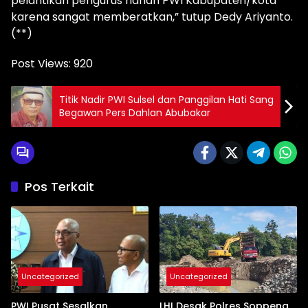
pelantikan pengurus harian PWI Kabupaten/kota
karena sangat memberatkan,” tutup Dedy Ariyanto.
(**)
Post Views:
920
Titik Nadir PWI Sulsel dan Panggilan Hati Sang
Begawan Pers Dahlan Abubakar
Pos Terkait
Uncategorized
Uncategorized
PWI Pusat Sesalkan
LHI Desak Polres Soppeng