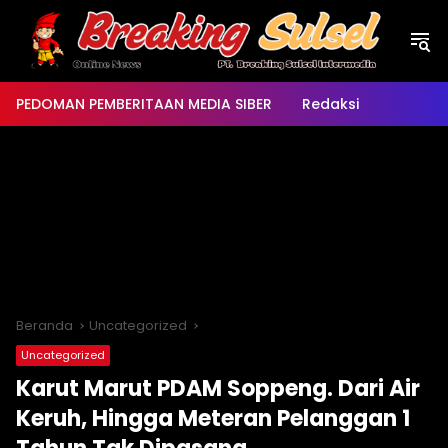
Langsung
ke
konten
PEDOMAN PEMBERITAAN MEDIA SIBER
Redaksi
Beranda
Uncategorized
Uncategorized
Karut Marut PDAM Soppeng. Dari Air
Keruh, Hingga Meteran Pelanggan 1