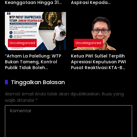
Keanggotaan Hingga 31
Aspirasi Kepada
Desember 2026
Pemerintah
Uncategorized
Uncategorized
“Arham La Palellung: WTP
Ketua PWI SulSel Terpilih
Bukan Tameng, Kontrol
Apresiasi Keputusan PWI
Publik Tidak Boleh
Pusat Reaktivasi KTA-B
Bungkam”
Serta Peningkatan KTA -Mu
Tinggalkan Balasan
Alamat email Anda tidak akan dipublikasikan.
Ruas yang
wajib ditandai
*