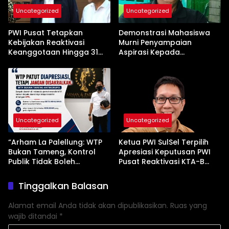
Uncategorized
Uncategorized
PWI Pusat Tetapkan
Demonstrasi Mahasiswa
Kebijakan Reaktivasi
Murni Penyampaian
Keanggotaan Hingga 31
Aspirasi Kepada
Desember 2026
Pemerintah
Uncategorized
Uncategorized
“Arham La Palellung: WTP
Ketua PWI SulSel Terpilih
Bukan Tameng, Kontrol
Apresiasi Keputusan PWI
Publik Tidak Boleh
Pusat Reaktivasi KTA-B
Bungkam”
Serta Peningkatan KTA -Mu
Tinggalkan Balasan
Alamat email Anda tidak akan dipublikasikan.
Ruas yang
wajib ditandai
*