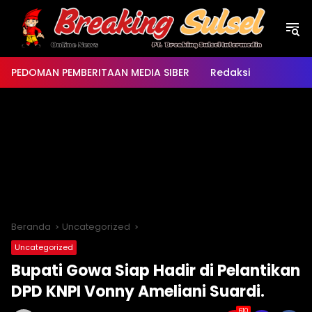
Langsung
ke
konten
PEDOMAN PEMBERITAAN MEDIA SIBER
Redaksi
Beranda
Uncategorized
Uncategorized
Bupati Gowa Siap Hadir di Pelantikan
DPD KNPI Vonny Ameliani Suardi.‎‎
610