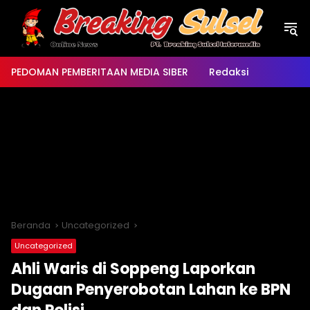
Langsung
ke
konten
PEDOMAN PEMBERITAAN MEDIA SIBER
Redaksi
Beranda
Uncategorized
Uncategorized
Ahli Waris di Soppeng Laporkan
Dugaan Penyerobotan Lahan ke BPN