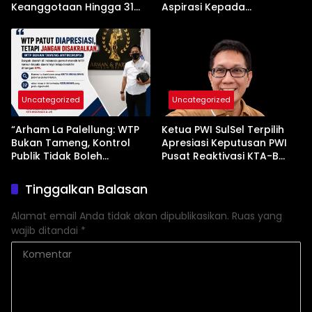
Keanggotaan Hingga 31
Aspirasi Kepada
Desember 2026
Pemerintah
Uncategorized
Uncategorized
“Arham La Palellung: WTP
Ketua PWI SulSel Terpilih
Bukan Tameng, Kontrol
Apresiasi Keputusan PWI
Publik Tidak Boleh
Pusat Reaktivasi KTA-B
Bungkam”
Serta Peningkatan KTA -Mu
Tinggalkan Balasan
Alamat email Anda tidak akan dipublikasikan.
Ruas yang
wajib ditandai
*