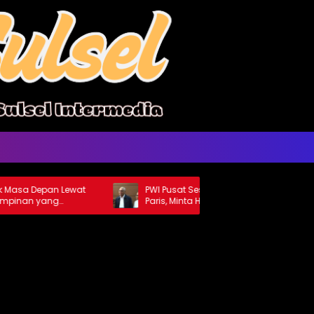
 Depan Lewat
PWI Pusat Sesalkan Pernyataan Hotman
an yang
Paris, Minta Hormati Martabat Wartawan
dan Kemerdekaan Pers