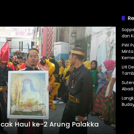
Re
Soppe
dan 
PWI P
Minta
Kemer
LHI D
Tamba
Suter
Abadi
Langk
Buday
ncak Haul ke-2 Arung Palakka