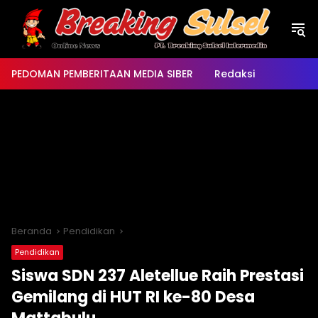
Langsung
ke
konten
PEDOMAN PEMBERITAAN MEDIA SIBER
Redaksi
Beranda
Pendidikan
Pendidikan
Siswa SDN 237 Aletellue Raih Prestasi
Gemilang di HUT RI ke-80 Desa