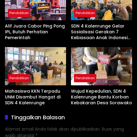
Pendidikan
Pendidikan
Alif Juara Cabor Ping Pong
SDN 4 Kalenrunge Gelar
IPL, Butuh Perhatian
Sosialisasi Gerakan 7
Pemerintah
Kebiasaan Anak Indonesia
Hebat
Pendidikan
Pendidikan
Mahasiswa KKN Terpadu
Wujud Kepedulian, SDN 4
UNM Disambut Hangat di
Kalenrunge Bantu Korban
SDN 4 Kalenrunge
Kebakaran Desa Sorawako
Tinggalkan Balasan
Alamat email Anda tidak akan dipublikasikan.
Ruas yang
wajib ditandai
*