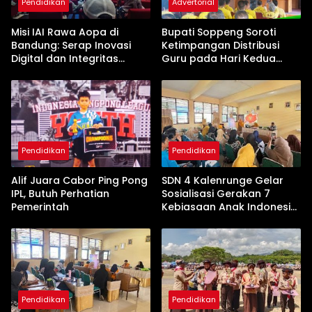
Pendidikan
Advertorial
Misi IAI Rawa Aopa di
Bupati Soppeng Soroti
Bandung: Serap Inovasi
Ketimpangan Distribusi
Digital dan Integritas
Guru pada Hari Kedua
Akademik untuk Konawe
Rembuk Pendidikan
Selatan
Pendidikan
Pendidikan
Alif Juara Cabor Ping Pong
SDN 4 Kalenrunge Gelar
IPL, Butuh Perhatian
Sosialisasi Gerakan 7
Pemerintah
Kebiasaan Anak Indonesia
Hebat
Pendidikan
Pendidikan