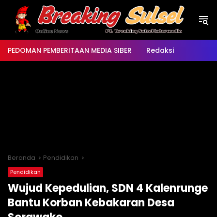
Langsung
ke
konten
PEDOMAN PEMBERITAAN MEDIA SIBER
Redaksi
Beranda
Pendidikan
Pendidikan
Wujud Kepedulian, SDN 4 Kalenrunge
Bantu Korban Kebakaran Desa