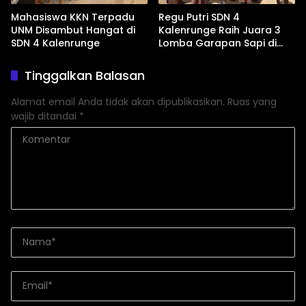
Mahasiswa KKN Terpadu
Regu Putri SDN 4
UNM Disambut Hangat di
Kalenrunge Raih Juara 3
SDN 4 Kalenrunge
Lomba Garapan Sapi di
Perkemahan Kwarran
Lalabata 2025
Tinggalkan Balasan
Alamat email Anda tidak akan dipublikasikan.
Ruas yang
wajib ditandai
*