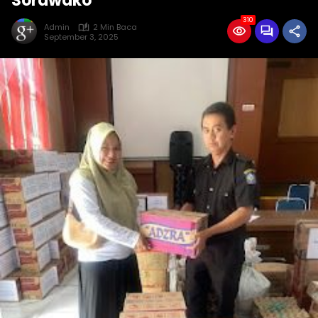
Sorawako
310
Admin
2 Min Baca
September 3, 2025