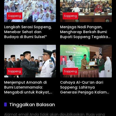
Soppeng
Soppeng
Langkah Serasi Soppeng,
Menjaga Nadi Pangan,
Menebar Sehat dan
Mengharap Berkah Bumi:
Budaya di Bumi Sulsel*
Bupati Soppeng Tegakkan
Benteng Pertanian
Soppeng
Soppeng
Menjemput Amanah di
Cahaya Al-Qur’an dari
Bumi Latemmamala:
Soppeng: Lahirnya
Mengabdi untuk Rakyat,
Generasi Penjaga Kalam
Bertanggung Jawab pada
Ilahi nan Unggul
Tuhan
Tinggalkan Balasan
Alamat email Anda tidak akan dipublikasikan.
Ruas yang