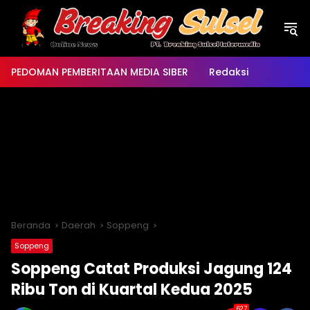
Langsung
ke
konten
PEDOMAN PEMBERITAAN MEDIA SIBER
Redaksi
Beranda
Daerah
Soppeng
Soppeng
Soppeng Catat Produksi Jagung 124
Ribu Ton di Kuartal Kedua 2025
627