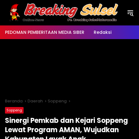
Langsung
ke
konten
PEDOMAN PEMBERITAAN MEDIA SIBER
Redaksi
Beranda
Daerah
Soppeng
Soppeng
Sinergi Pemkab dan Kejari Soppeng
Lewat Program AMAN, Wujudkan