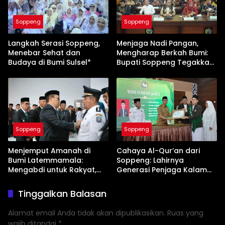
Soppeng
Soppeng
Langkah Serasi Soppeng,
Menjaga Nadi Pangan,
Menebar Sehat dan
Mengharap Berkah Bumi:
Budaya di Bumi Sulsel*
Bupati Soppeng Tegakkan
Benteng Pertanian
Soppeng
Soppeng
Menjemput Amanah di
Cahaya Al-Qur’an dari
Bumi Latemmamala:
Soppeng: Lahirnya
Mengabdi untuk Rakyat,
Generasi Penjaga Kalam
Bertanggung Jawab pada
Ilahi nan Unggul
Tuhan
Tinggalkan Balasan
Alamat email Anda tidak akan dipublikasikan.
Ruas yang
wajib ditandai
*