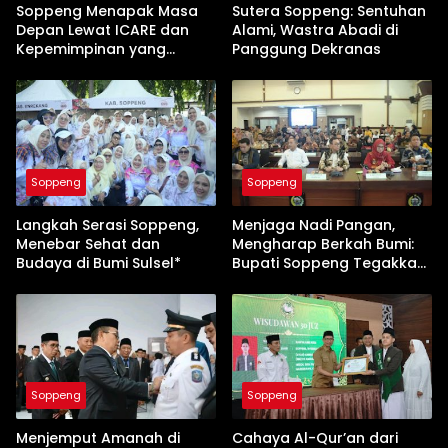
Soppeng Menapak Masa
Sutera Soppeng: Sentuhan
Depan Lewat ICARE dan
Alami, Wastra Abadi di
Kepemimpinan yang
Panggung Dekranas
Membumi
Soppeng
Soppeng
Langkah Serasi Soppeng,
Menjaga Nadi Pangan,
Menebar Sehat dan
Mengharap Berkah Bumi:
Budaya di Bumi Sulsel*
Bupati Soppeng Tegakkan
Benteng Pertanian
Soppeng
Soppeng
Menjemput Amanah di
Cahaya Al-Qur’an dari