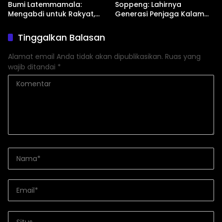
Bumi Latemmamala:
Soppeng: Lahirnya
Mengabdi untuk Rakyat,
Generasi Penjaga Kalam
Bertanggung Jawab pada
Ilahi nan Unggul
Tuhan
Tinggalkan Balasan
Alamat email Anda tidak akan dipublikasikan.
Ruas yang
wajib ditandai
*