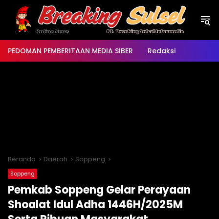
Langsung
ke
konten
PEDOMAN PEMBERITAAN MEDIA SIBER
Redaksi
Beranda
Daerah
Soppeng
Soppeng
Pemkab Soppeng Gelar Perayaan
Shoalat Idul Adha 1446H/2025M