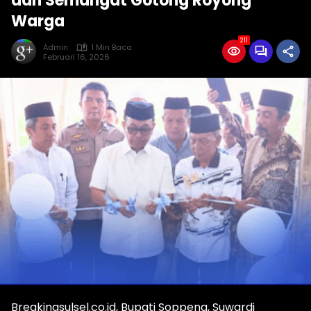
dan Semangat Gotong Royong
Warga
211
Admin
1 Min Baca
Februari 16, 2026
Breakingsulsel.co.id, Bupati Soppeng, Suwardi