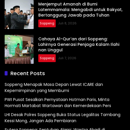
Menjemput Amanah di Bumi
Latemmamala: Mengabdi untuk Rakyat,
Bertanggung Jawab pada Tuhan
Soppeng
Juli 8, 2026
Cahaya Al-Qur’an dari Soppeng:
Lahirnya Generasi Penjaga Kalam Ilahi
nan Unggul
Soppeng
Juli 7, 2026
Recent Posts
Soppeng Menapak Masa Depan Lewat ICARE dan
Kepemimpinan yang Membumi
PWI Pusat Sesalkan Pernyataan Hotman Paris, Minta
Hormati Martabat Wartawan dan Kemerdekaan Pers
LHI Desak Polres Soppeng Buka Status Legalitas Tambang
Kessi Mong, Jangan Ada Pembiaran
Sutera Soppeng: Sentuhan Alami, Wastra Abadi di