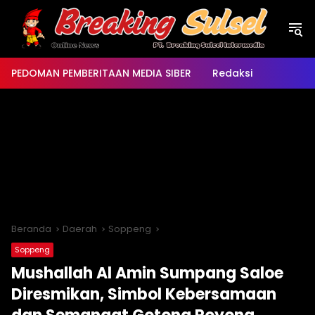
Langsung
ke
konten
PEDOMAN PEMBERITAAN MEDIA SIBER
Redaksi
Beranda
Daerah
Soppeng
Soppeng
Mushallah Al Amin Sumpang Saloe
Diresmikan, Simbol Kebersamaan