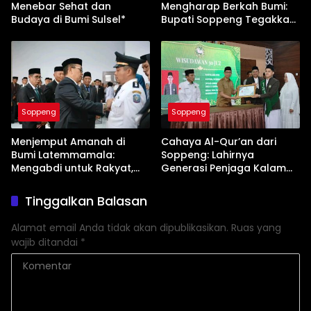
Menebar Sehat dan
Mengharap Berkah Bumi:
Budaya di Bumi Sulsel*
Bupati Soppeng Tegakkan
Benteng Pertanian
Soppeng
Soppeng
Menjemput Amanah di
Cahaya Al-Qur’an dari
Bumi Latemmamala:
Soppeng: Lahirnya
Mengabdi untuk Rakyat,
Generasi Penjaga Kalam
Bertanggung Jawab pada
Ilahi nan Unggul
Tuhan
Tinggalkan Balasan
Alamat email Anda tidak akan dipublikasikan.
Ruas yang
wajib ditandai
*