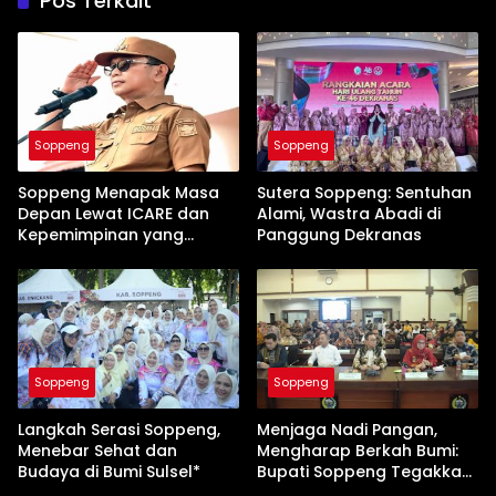
Pos Terkait
Soppeng
Soppeng
Soppeng Menapak Masa
Sutera Soppeng: Sentuhan
Depan Lewat ICARE dan
Alami, Wastra Abadi di
Kepemimpinan yang
Panggung Dekranas
Membumi
Soppeng
Soppeng
Langkah Serasi Soppeng,
Menjaga Nadi Pangan,
Menebar Sehat dan
Mengharap Berkah Bumi:
Budaya di Bumi Sulsel*
Bupati Soppeng Tegakkan
Benteng Pertanian