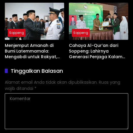
Soppeng
Soppeng
Menjemput Amanah di
Cahaya Al-Qur’an dari
Bumi Latemmamala:
Soppeng: Lahirnya
Mengabdi untuk Rakyat,
Generasi Penjaga Kalam
Bertanggung Jawab pada
Ilahi nan Unggul
Tuhan
Tinggalkan Balasan
Alamat email Anda tidak akan dipublikasikan.
Ruas yang
wajib ditandai
*