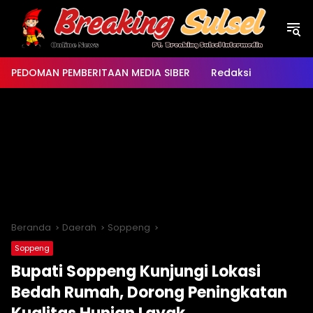
Langsung
ke
konten
PEDOMAN PEMBERITAAN MEDIA SIBER
Redaksi
Beranda
Daerah
Soppeng
Soppeng
Bupati Soppeng Kunjungi Lokasi
Bedah Rumah, Dorong Peningkatan